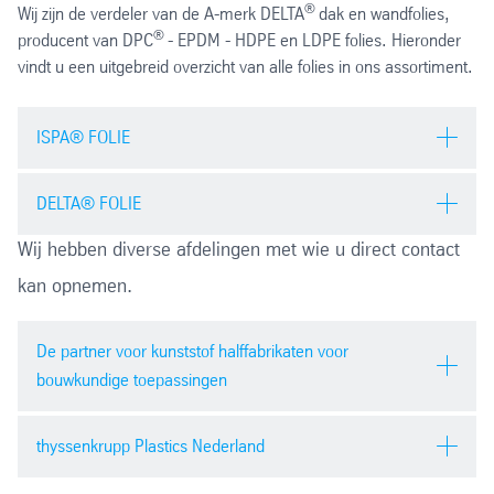
®
Wij zijn de verdeler van de A-merk DELTA
dak en wandfolies,
®
producent van DPC
- EPDM - HDPE en LDPE folies. Hieronder
vindt u een uitgebreid overzicht van alle folies in ons assortiment.
ISPA® FOLIE
DELTA® FOLIE
Brochure ISPA® Dak en Wandfolie
Wij hebben diverse afdelingen met wie u direct contact
pdf
| 407.33 kb
kan opnemen.
Brochure DELTA® Dak en Wandfolie
pdf
| 1381.68 kb
De partner voor kunststof halffabrikaten voor
bouwkundige toepassingen
thyssenkrupp Plastics Nederland