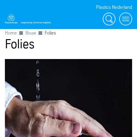
Plastics Nederland
Zoeken
Menu
Home
Bouw
Folies
Folies