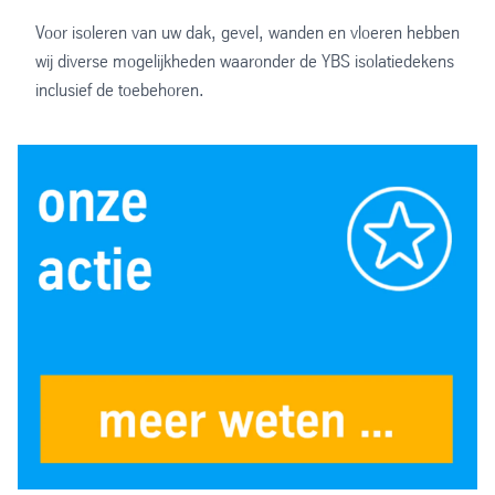
Voor isoleren van uw dak, gevel, wanden en vloeren hebben
wij diverse mogelijkheden waaronder de YBS isolatiedekens
inclusief de toebehoren.