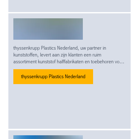
thyssenkrupp Plastics Nederland, uw partner in
kunststoffen, levert aan zijn klanten een ruim
assortiment kunststof halffabrikaten en toebehoren voor
diverse toepassingen in de industrie- reclame- en
bouwsector. Thyssenkrupp Plastics Nederland is een
thyssenkrupp Plastics Nederland
officiële verdeler van sterke merken en producten. Wij
bieden u een totaaloplossing voor elk project in de bouw,
reclame of industrie.Ook voor een uitgebreide service
waaronder vele bewerkings- en cut-to-size kunt u bij ons
terecht. Een betrouwbare partner die voortdurend
investeert in de kwaliteit van de organisatie en haar
medewerkers.