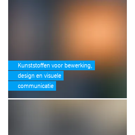
Kunststoffen voor bewerking,
design en visuele
communicatie
SafeValue must use [property]=binding: Kunststoffen voor industrië