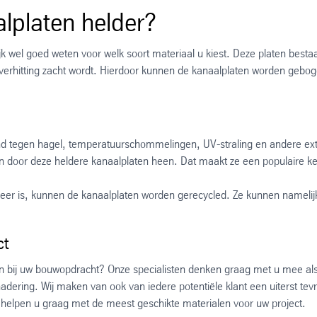
alplaten helder?
lijk wel goed weten voor welk soort materiaal u kiest. Deze platen besta
j verhitting zacht wordt. Hierdoor kunnen de kanaalplaten worden gebog
and tegen hagel, temperatuurschommelingen, UV-straling en andere 
kan door deze heldere kanaalplaten heen. Dat maakt ze een populaire 
meer is, kunnen de kanaalplaten worden gerecycled. Ze kunnen nameli
ct
 bij uw bouwopdracht? Onze specialisten denken graag met u mee als u 
adering. Wij maken van ook van iedere potentiële klant een uiterst te
We helpen u graag met de meest geschikte materialen voor uw project.