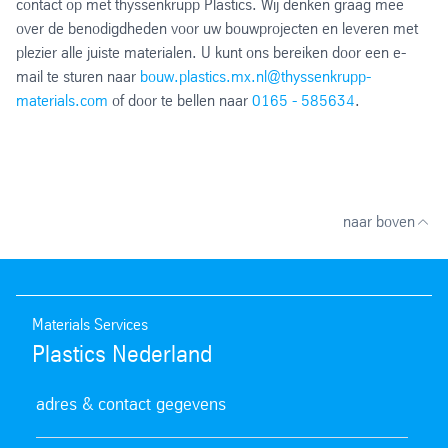
contact op met thyssenkrupp Plastics. Wij denken graag mee
over de benodigdheden voor uw bouwprojecten en leveren met
plezier alle juiste materialen. U kunt ons bereiken door een e-
mail te sturen naar
bouw.plastics.mx.nl@thyssenkrupp-
materials.com
of door te bellen naar
0165 - 585634
.
naar boven
Materials Services
Plastics Nederland
adres & contact gegevens